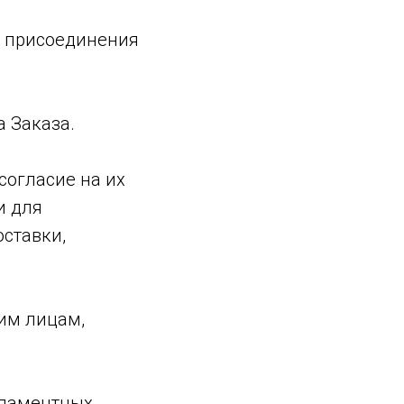
м присоединения
а Заказа.
 согласие на их
и для
оставки,
ьим лицам,
гламентных