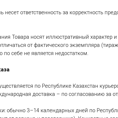
ль несет ответственность за корректность пре
сания Товара носят иллюстративный характер и
отличаться от фактического экземпляра (тира
мо по себе не является недостатком.
каза
существляется по Республике Казахстан курье
ждународная доставка – по согласованию за о
вки: обычно 3–14 календарных дней по Респуб