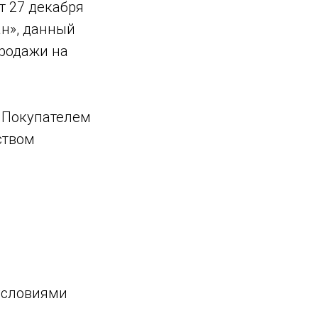
т 27 декабря
ан», данный
родажи на
я Покупателем
ством
 условиями