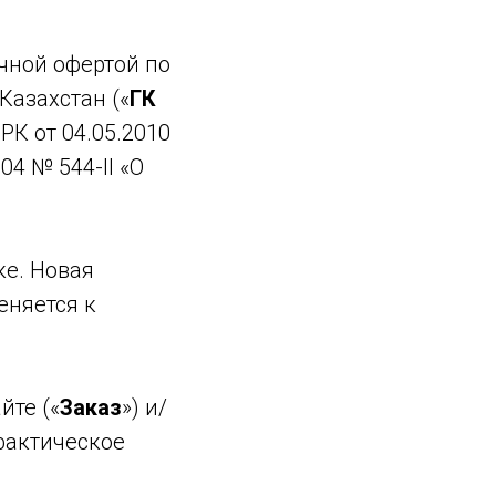
чной офертой по
 Казахстан («
ГК
РК от 04.05.2010
04 № 544-II «О
ке. Новая
еняется к
йте («
Заказ
») и/
фактическое