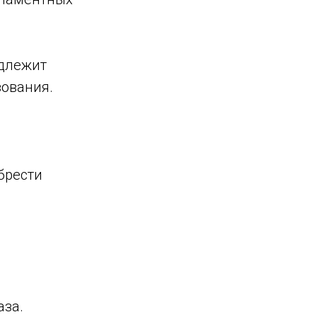
адлежит
зования.
брести
аза.