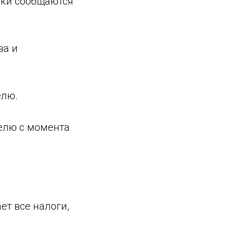
роки сообщаются
за и
елю.
телю с момента
ет все налоги,