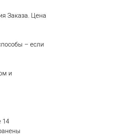
ия Заказа. Цена
способы – если
ом и
 14
хранены