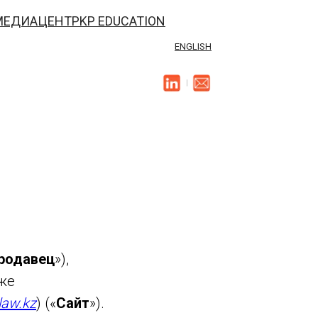
МЕДИАЦЕНТР
KP EDUCATION
ENGLISH
|
родавец
»),
же
law.kz
) («
Сайт
»).