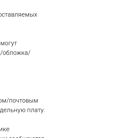
доставляемых
 могут
ж/обложка/
ром/почтовым
тдельную плату.
лике