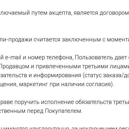
аключаемый путем акцепта, является договоро
упли-продажи считается заключенным с момент
ой e-mail и номер телефона, Пользователь дает
Продавцом и привлеченными третьими лицам
зательств и информирования (статус заказа/д
щения, маркетинг при наличии согласия).
праве поручить исполнение обязательств трет
тственным перед Покупателем.
ринимаются круглосуточно, за исключением ре