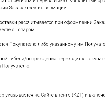
сит от региона и перевозчика). Конкретные с
нии Заказа/трек-информации.
доставки рассчитывается при оформлении Зака
месте с Товаром.
ается Покупателю либо указанному им Получат
айной гибели/повреждения переходит к Покупа
а Получателю.
ар указывается на Сайте в тенге (KZT) и включа