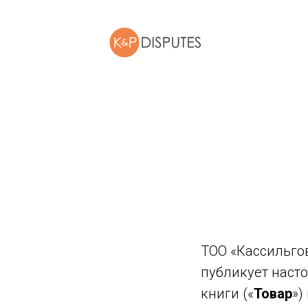
ТОО «Кассильгов
публикует наст
книги («
Товар
»)