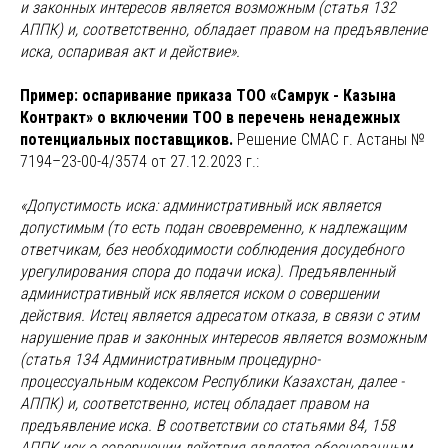
и законных интересов является возможным (статья 132
АППК) и, соответственно, обладает правом на предъявление
иска, оспаривая акт и действие».
Пример: оспаривание приказа ТОО «Самрук - Казына
Контракт» о включении ТОО в перечень ненадежных
потенциальных поставщиков.
Решение СМАС г. Астаны №
7194–23-00-4/3574 от 27.12.2023 г.:
«Допустимость иска: административный иск является
допустимым (то есть подан своевременно, к надлежащим
ответчикам, без необходимости соблюдения досудебного
урегулирования спора до подачи иска). Предъявленный
административный иск является иском о совершении
действия. Истец является адресатом отказа, в связи с этим
нарушение прав и законных интересов является возможным
(статья 134 Административным процедурно-
процессуальным кодексом Республики Казахстан, далее -
АППК) и, соответственно, истец обладает правом на
предъявление иска. В соответствии со статьями 84, 158
АППК иск о совершении действия является обоснованным,