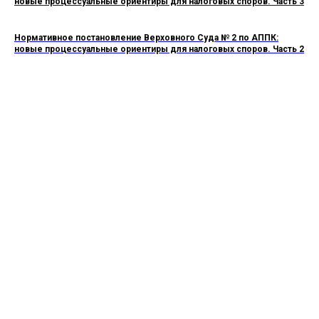
новые процессуальные ориентиры для налоговых споров. Часть 3
Нормативное постановление Верховного Суда № 2 по АППК:
новые процессуальные ориентиры для налоговых споров. Часть 2