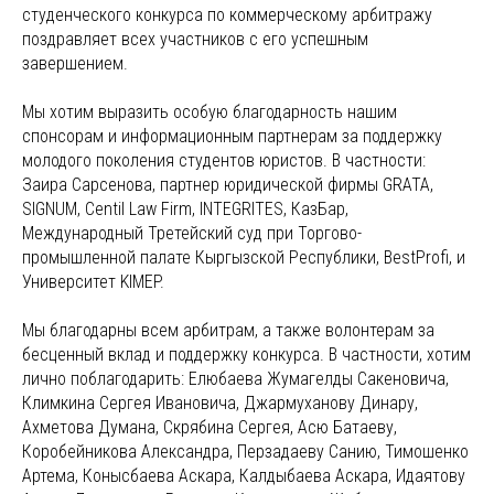
студенческого конкурса по коммерческому арбитражу
поздравляет всех участников с его успешным
завершением.
Мы хотим выразить особую благодарность нашим
спонсорам и информационным партнерам за поддержку
молодого поколения студентов юристов. В частности:
Заира Сарсенова, партнер юридической фирмы GRATA,
SIGNUM, Centil Law Firm, INTEGRITES, КазБар,
Международный Третейский суд при Торгово-
промышленной палате Кыргызской Республики, BestProfi, и
Университет KIMEP.
Мы благодарны всем арбитрам, а также волонтерам за
бесценный вклад и поддержку конкурса. В частности, хотим
лично поблагодарить: Елюбаева Жумагелды Сакеновича,
Климкина Сергея Ивановича, Джармуханову Динару,
Ахметова Думана, Скрябина Сергея, Асю Батаеву,
Коробейникова Александра, Перзадаеву Санию, Тимошенко
Артема, Конысбаева Аскара, Калдыбаева Аскара, Идаятову